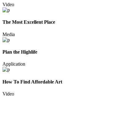
Video
The Most Excellent Place
Media
Plan the Highlife
Application
How To Find Affordable Art
Video
SCI INNOVATECH Co., Ltd. (Head quarter)
Address:
139 Rattanathibet Road, Tumbon Bangkasor, Ampor Muea
บริษัทซายน์ อินโนวาเทค จำกัด
SCI INNOVATECH Co., Ltd.