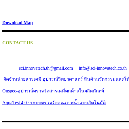
ที่อยู่: 139 ซอยรัตนาธิเบศร์ 28 ตำบลบางกระสอ อำเภอเมืองนนทบุ
Download Map
CONTACT US
Address:
139 Rattanathibet Road, Tumbon Bangkasor, Ampor Muea
Telephone
:
(+66)89-4901144
WhatsApp:
(+66)89-4901144
E-mail:
sci.innovatech.th@gmail.com
or
info@sci-innovatech.co.th
จัดจำหน่ายสารเคมี อุปกรณ์วิทยาศาสตร์ สินค้านวัตกรรมเเละใ
Onspec-อุปกรณ์ตรวจวัดสารเคมีตกค้างในผลิตภัณฑ์
AquaTest 4.0 : ระบบตรวจวัดคุณภาพน้ำเเบบอัตโนมัติ