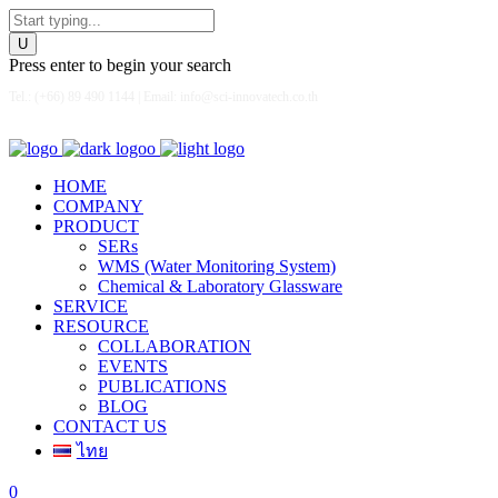
Press enter to begin your search
Tel.: (+66) 89 490 1144 | Email: info@sci-innovatech.co.th
HOME
COMPANY
PRODUCT
SERs
WMS (Water Monitoring System)
Chemical & Laboratory Glassware
SERVICE
RESOURCE
COLLABORATION
EVENTS
PUBLICATIONS
BLOG
CONTACT US
ไทย
0